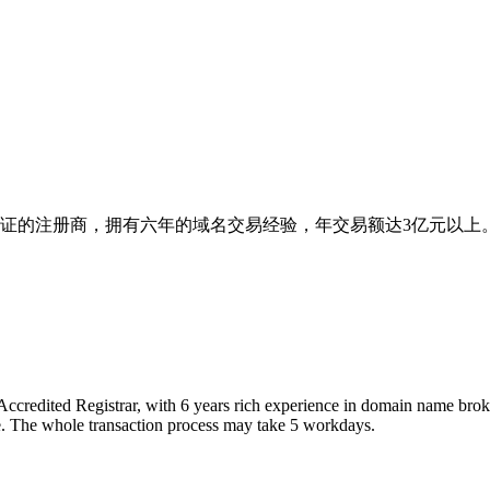
ann认证的注册商，拥有六年的域名交易经验，年交易额达3亿元
ccredited Registrar, with 6 years rich experience in domain name bro
ice. The whole transaction process may take 5 workdays.