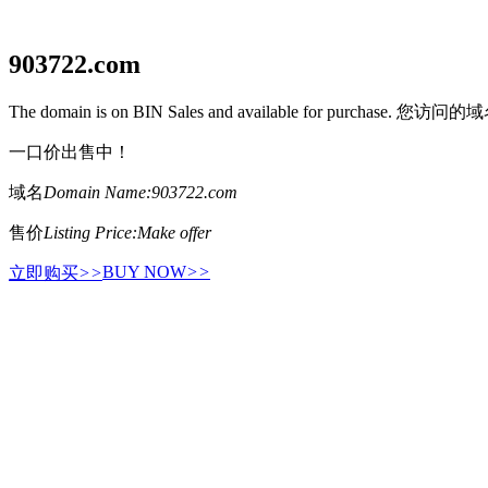
903722.com
The domain is on BIN Sales and available for purcha
一口价出售中！
域名
Domain Name:
903722.com
售价
Listing Price:
Make offer
BUY NOW
>>
立即购买
>>